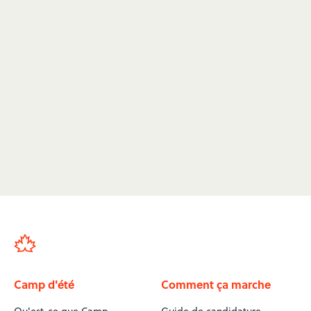
Chant
Apprenez aux campeurs à être des chanteurs
confiants. Souvent une compétence requise dans
un département des arts de la scène, c'est un
ajout indispensable aux grandes représentations
de camp ou au chant autour du feu.
Emplois de professeur de chant au Camp
→
Camp d'été
Comment ça marche