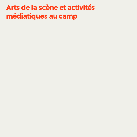
Arts de la scène et activités
médiatiques au camp
Cirque
Si vous aimez passer le plus clair de votre temps
en l'air, pourquoi ne pas utiliser vos compétences
pour enseigner aux enfants au camp ?
Emplois de cirque au camp
→
Scénographie
Équipez-vous et aidez les autres
animateurs/animatrices et campeurs à s'équiper
également. Vous pourrez faire preuve de créativité
et créer de superbes costumes pour les