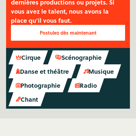
dernières productions ou projets. Si
vous avez le talent, nous avons la
place qu'il vous faut.
Postulez dès maintenant
Cirque
Scénographie


Danse et théâtre
Musique


Photographie
Radio


Chant
