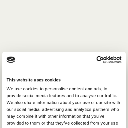
représentations théâtrales du camp. C'est du
camp ; le tie-dye est encouragé.
Emplois en conception de déguisements et de
→
décors au camp
Danse et théâtre
Les camps recherchent des danseurs possédant
des compétences telles que le hip-hop et la
chorégraphie. Vous pourriez participer à un
This website uses cookies
programme d'arts de la scène ou le jouer en solo
We use cookies to personalise content and ads, to
dans un département de danse. Joignez une vidéo
provide social media features and to analyse our traffic.
à votre candidature et montrez-nous vos
We also share information about your use of our site with
démarches.
our social media, advertising and analytics partners who
Emplois d'instructeur de danse et d'art
→
may combine it with other information that you’ve
dramatique au camp
provided to them or that they’ve collected from your use