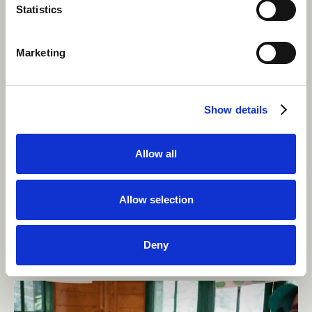
Statistics
Marketing
Show details
Gardez l'esprit ouvert
Allow all
Soyez aventureux et essayez de nouvelles choses
Aliments canadiens
! Participez aux traditions du camp
et adoptez des points de vue différents. Vous pourriez
Allow selection
découvrir quelque chose que vous aimez et auquel
vous ne vous attendiez pas.
Deny