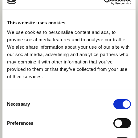
les autres
Partager votre culture est un excellent moyen de créer
This website uses cookies
des liens et d'apprendre des autres. Enseignez à votre
We use cookies to personalise content and ads, to
camarade
animateurs de camp
et donnez aux
provide social media features and to analyse our traffic.
campeurs des phrases amusantes et utiles dans votre
We also share information about your use of our site with
langue, ou initiez-les à un argot cool. Vous pourriez
our social media, advertising and analytics partners who
même les inciter à partager leur propre culture avec
may combine it with other information that you’ve
vous.
provided to them or that they’ve collected from your use
of their services.
Consent
Necessary
Selection
Preferences