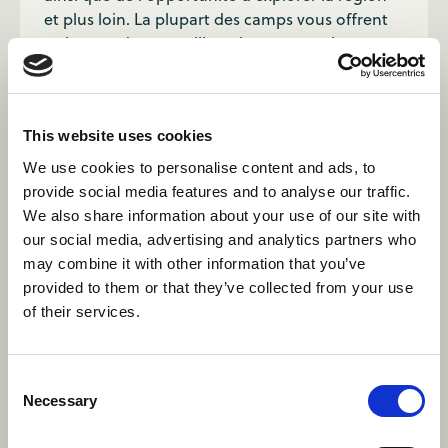
et plus loin. La plupart des camps vous offrent
24 heures de temps libre chaque semaine,
tandis que d'autres offrent 2 à 4 jours de congé
d'affilée toutes les quelques semaines.
This website uses cookies
Dois-je apporter du matériel ?
We use cookies to personalise content and ads, to
provide social media features and to analyse our traffic.
Certains camps vous demanderont d'apporter
We also share information about your use of our site with
de l'équipement pour certaines activités, mais
our social media, advertising and analytics partners who
ce ne sera probablement que sous forme de
may combine it with other information that you’ve
vêtements et d'équipements personnels, mais
provided to them or that they’ve collected from your use
ils vous le feront savoir une fois que vous serez
of their services.
embauché. La plupart du temps, vous n'aurez
pas à apporter d'équipement spécialisé, les
camps d'été canadiens étant équipés
Consent
d'installations de pointe pour développer les
Necessary
Selection
compétences des campeurs, ainsi que les
vôtres.