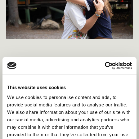
Rencontrez des gens du
monde entier
This website uses cookies
Nous recrutons du personnel international dans le
We use cookies to personalise content and ads, to
monde entier, ce qui vous permet de rencontrer des
provide social media features and to analyse our traffic.
gens des quatre coins du monde. Cela vous donne
We also share information about your use of our site with
une occasion incroyable de créer des liens et de nouer
our social media, advertising and analytics partners who
des liens avec des personnes de cultures, de religions
may combine it with other information that you’ve
et d'origines diverses. Contrairement à un emploi
provided to them or that they’ve collected from your use
d'été typique à la maison, vous ne pouvez interagir