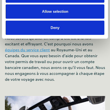
l'équipe de Camp Canada
avant, pendant et après le
Allow selection
camp
Deny
Nous savons qu'aller en camp d'été est à la fois
excitant et effrayant. C'est pourquoi nous avons
équipes du service client
au Royaume-Uni et au
Canada. Que vous ayez besoin d'aide pour obtenir
votre permis de travail ou pour ouvrir un compte
bancaire canadien, nous avons ce qu'il vous faut. Nous
nous engageons à vous accompagner à chaque étape
de votre voyage avec nous.