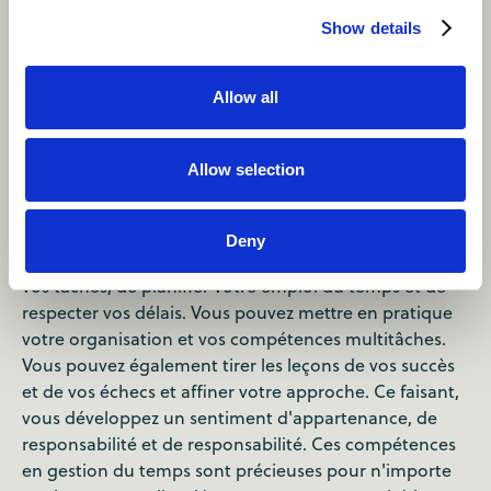
Show details
Compétences en gestion
du temps
Allow all
Être animateur/animatrice de camp nécessite des
Allow selection
compétences efficaces en matière de gestion du
temps, car vous êtes responsable de la coordination
de plusieurs
activités
, des programmes et des
Deny
événements. Vous devez être en mesure de prioriser
vos tâches, de planifier votre emploi du temps et de
respecter vos délais. Vous pouvez mettre en pratique
votre organisation et vos compétences multitâches.
Vous pouvez également tirer les leçons de vos succès
et de vos échecs et affiner votre approche. Ce faisant,
vous développez un sentiment d'appartenance, de
responsabilité et de responsabilité. Ces compétences
en gestion du temps sont précieuses pour n'importe