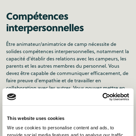
Compétences
interpersonnelles
Être animateur/animatrice de camp nécessite de
solides compétences interpersonnelles, notamment la
capacité d'établir des relations avec les campeurs, les
parents et les autres membres du personnel. Vous
devez être capable de communiquer efficacement, de
faire preuve d'empathie et de travailler en
collaboration avec les autres. Vous pouvez mettre en
pratique vos compétences d'écoute active,
d'intelligence émotionnelle et de résolution de
conflits. Vous pourrez également faire l'expérience de
points de vue, de cultures et d'horizons divers. Ce
This website uses cookies
faisant, vous développez un état d'esprit global qui
We use cookies to personalise content and ads, to
vous permet d'entrer en contact avec des personnes
provide social media features and to analyse our traffic.