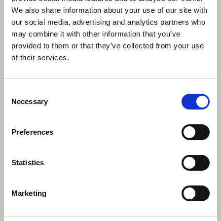
de tous les horizons. Ces compétences
We also share information about your use of our site with
interpersonnelles sont cruciales pour tout emploi, car
our social media, advertising and analytics partners who
elles démontrent votre capacité à bien travailler avec
may combine it with other information that you’ve
les autres et à établir des relations solides.
provided to them or that they’ve collected from your use
of their services.
Consent
Necessary
Selection
Preferences
Statistics
Marketing