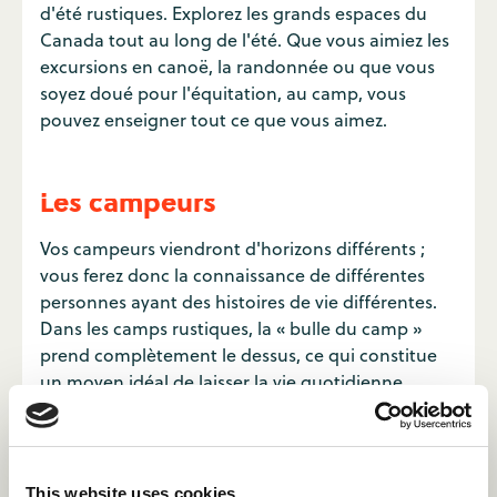
d'été rustiques. Explorez les grands espaces du
Canada tout au long de l'été. Que vous aimiez les
excursions en canoë, la randonnée ou que vous
soyez doué pour l'équitation, au camp, vous
pouvez enseigner tout ce que vous aimez.
Les campeurs
Vos campeurs viendront d'horizons différents ;
vous ferez donc la connaissance de différentes
personnes ayant des histoires de vie différentes.
Dans les camps rustiques, la « bulle du camp »
prend complètement le dessus, ce qui constitue
un moyen idéal de laisser la vie quotidienne
derrière soi pour l'été. Le confort habituel de la
maison est intentionnellement absent, mais cela
vous permet d'entrer en contact avec un nombre
inhabituel de personnes.
This website uses cookies