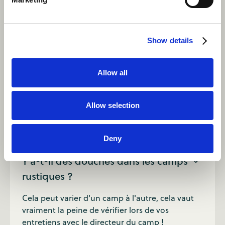
FAQs
Show details
Ai-je des jours de congé dans des
camps rustiques ?
Allow all
Bien sûr ! Votre horaire varie en fonction du
Allow selection
camp auquel vous vous trouvez, mais vous
aurez toujours des jours de congé pendant l'été
pour vous détendre et explorer.
Deny
Y a-t-il des douches dans les camps
rustiques ?
Cela peut varier d'un camp à l'autre, cela vaut
vraiment la peine de vérifier lors de vos
entretiens avec le directeur du camp !